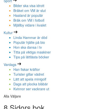
Sport
Bilder ska visa idrott
Bråket om VM är slut
Haaland är populär
Bråk om VM i fotboll
Mjällby vidare i kvalet
Kultur
Linda Hammar är död
Populär hjälte på bio
Hon ska dansa i tv
Titta på viktiga maskiner
Tips på lättlästa böcker
Vardags
Han fiskar kräftor
Turister gillar vädret
Lätt att spela minigolf
Dags att plocka blåbär
Kvinnor ser vackrare ut
Alla Väljare
8 Sidors bok