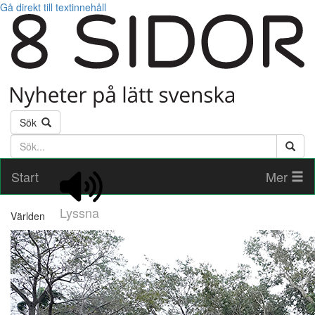
Gå direkt till textinnehåll
Sök
Söktext
Start
Mer
Lyssna
Världen