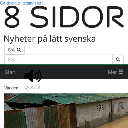
Gå direkt till textinnehåll
Sök
Söktext
Start
Mer
Lyssna
Världen