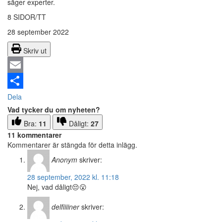
säger experter.
8 SIDOR/TT
28 september 2022
Skriv ut
Email
Dela
Vad tycker du om nyheten?
Bra:
11
Dåligt:
27
11 kommentarer
Kommentarer är stängda för detta inlägg.
Anonym
skriver:
28 september, 2022 kl. 11:18
Nej, vad dåligt😔😮
delfiiiiner
skriver: