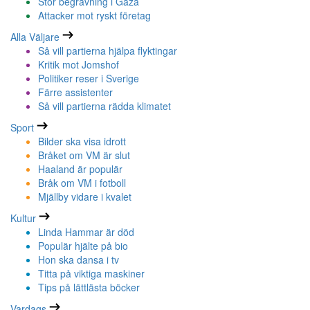
Stor begravning i Gaza
Attacker mot ryskt företag
Alla Väljare
Så vill partierna hjälpa flyktingar
Kritik mot Jomshof
Politiker reser i Sverige
Färre assistenter
Så vill partierna rädda klimatet
Sport
Bilder ska visa idrott
Bråket om VM är slut
Haaland är populär
Bråk om VM i fotboll
Mjällby vidare i kvalet
Kultur
Linda Hammar är död
Populär hjälte på bio
Hon ska dansa i tv
Titta på viktiga maskiner
Tips på lättlästa böcker
Vardags