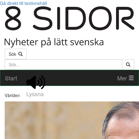
Gå direkt till textinnehåll
Sök
Söktext
Start
Mer
Lyssna
Världen