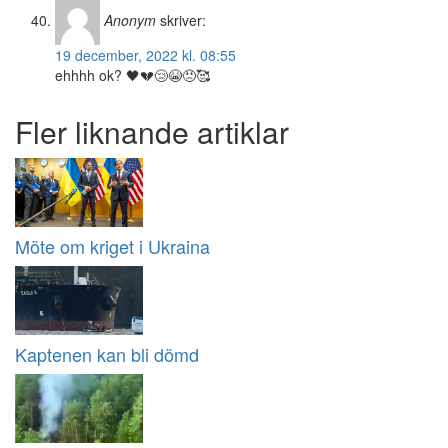
Anonym
skriver:
19 december, 2022 kl. 08:55
ehhhh ok? 🖤💔😢😭😠🥰
Fler liknande artiklar
Möte om kriget i Ukraina
Kaptenen kan bli dömd