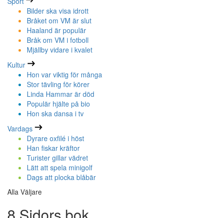
Sport
Bilder ska visa idrott
Bråket om VM är slut
Haaland är populär
Bråk om VM i fotboll
Mjällby vidare i kvalet
Kultur
Hon var viktig för många
Stor tävling för körer
Linda Hammar är död
Populär hjälte på bio
Hon ska dansa i tv
Vardags
Dyrare oxfilé i höst
Han fiskar kräftor
Turister gillar vädret
Lätt att spela minigolf
Dags att plocka blåbär
Alla Väljare
8 Sidors bok