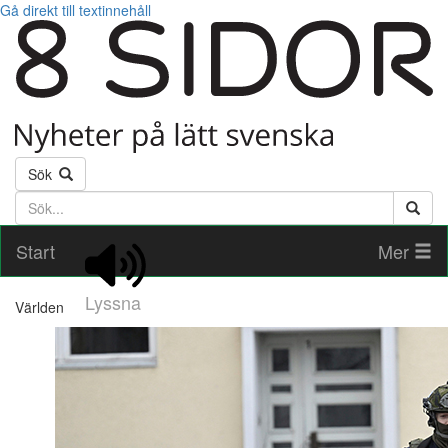
Gå direkt till textinnehåll
Sök
Söktext
Start
Mer
Lyssna
Världen