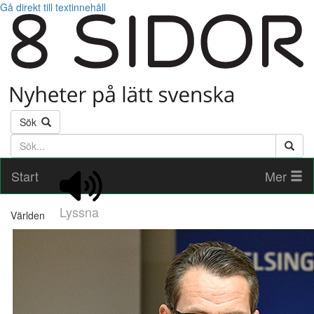
Gå direkt till textinnehåll
Sök
Söktext
Start
Mer
Lyssna
Världen