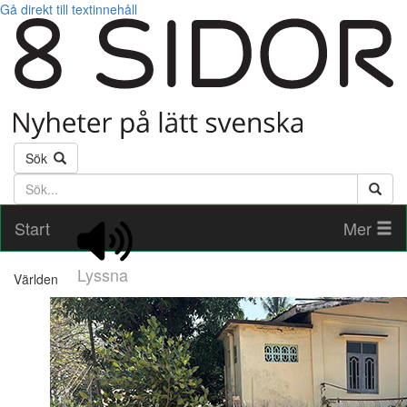
Gå direkt till textinnehåll
Sök
Söktext
Start
Mer
Lyssna
Världen