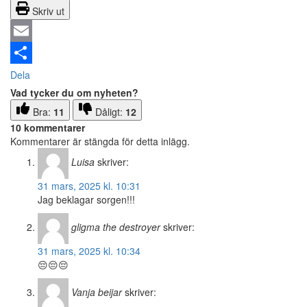
Skriv ut
Email
Dela
Vad tycker du om nyheten?
Bra:
11
Dåligt:
12
10 kommentarer
Kommentarer är stängda för detta inlägg.
Luisa
skriver:
31 mars, 2025 kl. 10:31
Jag beklagar sorgen!!!
gligma the destroyer
skriver:
31 mars, 2025 kl. 10:34
😔😔😔
Vanja beijar
skriver: