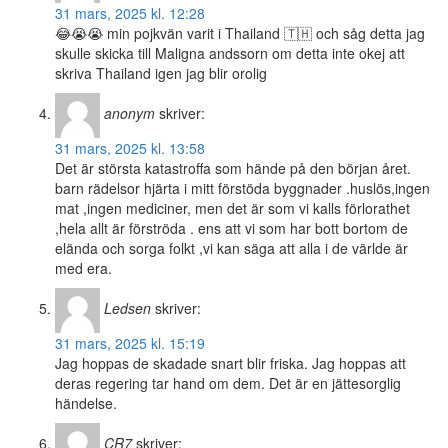
31 mars, 2025 kl. 12:28
😂😭😭 min pojkvän varit i Thailand 🇹🇭 och såg detta jag
skulle skicka till Maligna andssorn om detta inte okej att
skriva Thailand igen jag blir orolig
anonym
skriver:
31 mars, 2025 kl. 13:58
Det är största katastroffa som hände på den början året.
barn rädelsor hjärta i mitt förstöda byggnader .huslös,ingen
mat ,ingen mediciner, men det är som vi kalls förlorathet
,hela allt är förströda . ens att vi som har bott bortom de
elända och sorga folkt ,vi kan säga att alla i de världe är
med era.
Ledsen
skriver:
31 mars, 2025 kl. 15:19
Jag hoppas de skadade snart blir friska. Jag hoppas att
deras regering tar hand om dem. Det är en jättesorglig
händelse.
CR7
skriver: