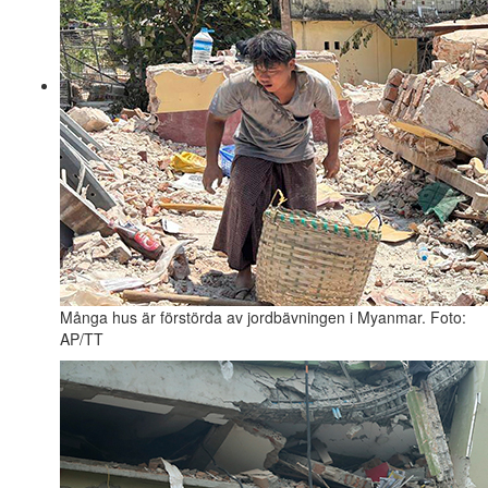
Många hus är förstörda av jordbävningen i Myanmar. Foto:
AP/TT