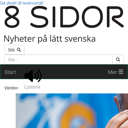
Gå direkt till textinnehåll
Sök
Söktext
Start
Mer
Lyssna
Världen