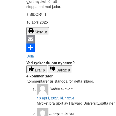
gjort mycket för att
stoppa hat mot judar.
8 SIDOR/TT
16 april 2025
Skriv ut
Email
Dela
Vad tycker du om nyheten?
Bra:
6
Dåligt:
8
4 kommentarer
Kommentarer är stängda för detta inlägg.
Hallåa
skriver:
16 april, 2025 kl. 13:54
Mycket bra gjort av Harvard University,sätta ne
anonym
skriver: