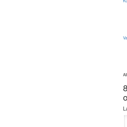
Ku
V
Al
8
L