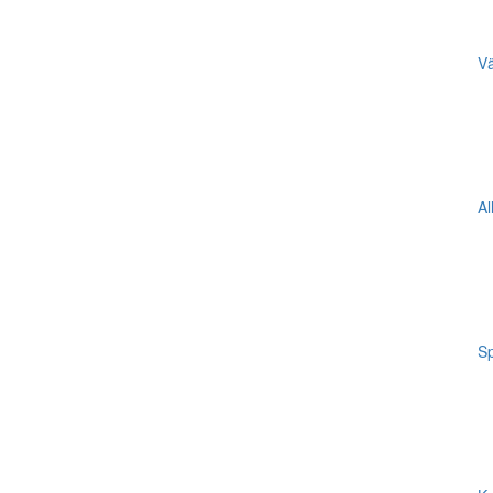
Vä
Al
Sp