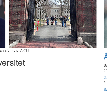
arvard. Foto: AP/TT
Å
ersitet
Sv
om
Gå
4 
Sv