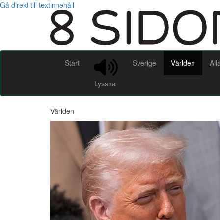
Gå direkt till textinnehåll
Start
Sverige
Världen
All
Lyssna
Världen