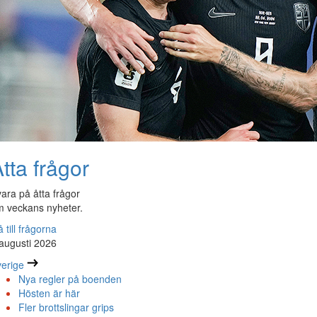
tta frågor
ara på åtta frågor
 veckans nyheter.
 till frågorna
augusti 2026
erige
Nya regler på boenden
Hösten är här
Fler brottslingar grips