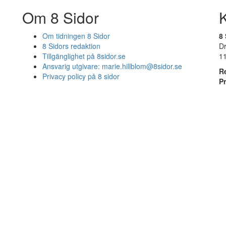
Om 8 Sidor
Om tidningen 8 Sidor
8 
8 Sidors redaktion
D
Tillgänglighet på 8sidor.se
1
Ansvarig utgivare:
marie.hillblom@8sidor.se
R
Privacy policy på 8 sidor
P