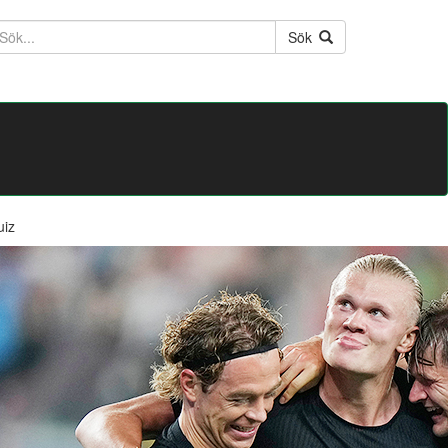
ktext
Sök
uiz