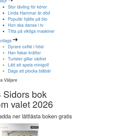
ltur
Stor tävling för körer
Linda Hammar är död
Populär hjälte på bio
Hon ska dansa i tv
Titta på viktiga maskiner
ardags
Dyrare oxfilé i höst
Han fiskar kräftor
Turister gillar vädret
Lätt att spela minigolf
Dags att plocka blåbär
la Väljare
 Sidors bok
om valet 2026
adda ner lättlästa boken gratis