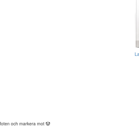
L
r foten och markera mot 🤡