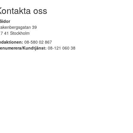
Kontakta oss
Sidor
rakenbergsgatan 39
17 41 Stockholm
edaktionen:
08-580 02 867
renumerera/Kundtjänst:
08-121 060 38