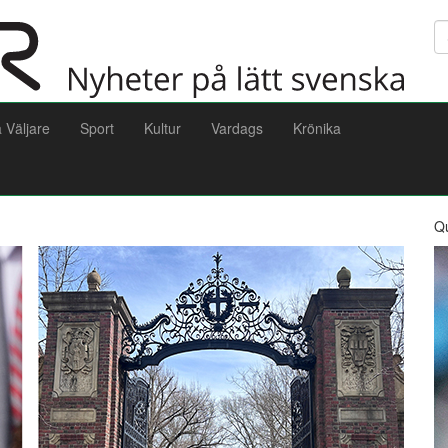
Sö
a Väljare
Sport
Kultur
Vardags
Krönika
Q