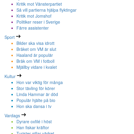
Kritik mot Vänsterpartiet
Så vill partierna hjälpa flyktingar
Kritik mot Jomshof
Politiker reser i Sverige
Färre assistenter
Sport
Bilder ska visa idrott
Bråket om VM är slut
Haaland är populär
Bråk om VM i fotboll
Mjällby vidare i kvalet
Kultur
Hon var viktig för många
Stor tävling för körer
Linda Hammar är död
Populär hjälte på bio
Hon ska dansa i tv
Vardags
Dyrare oxfilé i höst
Han fiskar kräftor
Turister gillar vädret