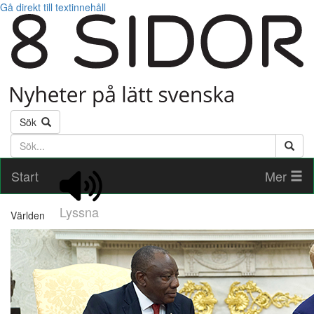
Gå direkt till textinnehåll
Sök
Söktext
Start
Mer
Lyssna
Världen