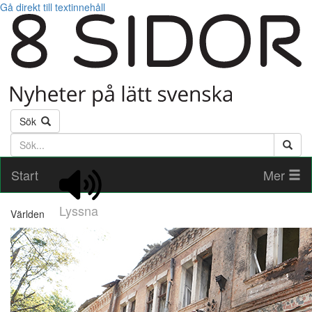
Gå direkt till textinnehåll
Sök
Söktext
Start
Mer
Lyssna
Världen