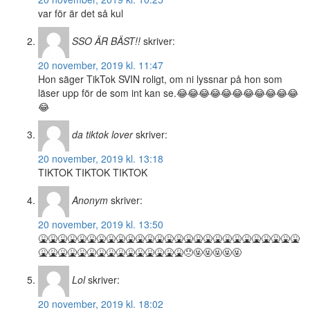
var för är det så kul
SSO ÄR BÄST!!
skriver:
20 november, 2019 kl. 11:47
Hon säger TikTok SVIN roligt, om ni lyssnar på hon som
läser upp för de som int kan se.😂😂😂😂😂😂😂😂😂😂😂
😂
da tiktok lover
skriver:
20 november, 2019 kl. 13:18
TIKTOK TIKTOK TIKTOK
Anonym
skriver:
20 november, 2019 kl. 13:50
🤮🤮🤮🤮🤮🤮🤮🤮🤮🤮🤮🤮🤮🤮🤮🤮🤮🤮🤮🤮🤮🤮🤮🤮🤮🤮🤮
🤮🤮🤮🤮🤮🤮🤮🤮🤮🤮🤮🤮🤮🤮🤮😞🤬🤬🤬🤬🤬
Lol
skriver:
20 november, 2019 kl. 18:02