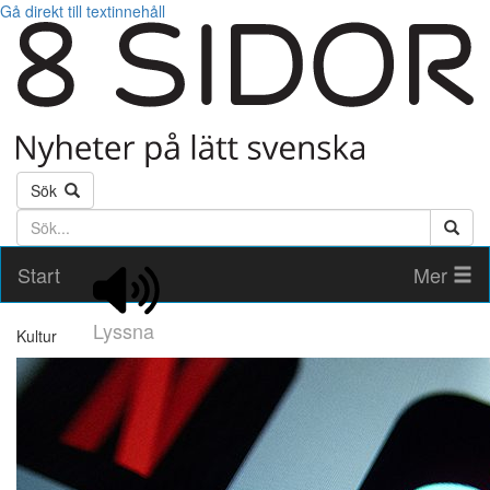
Gå direkt till textinnehåll
Sök
Söktext
Start
Mer
Lyssna
Kultur