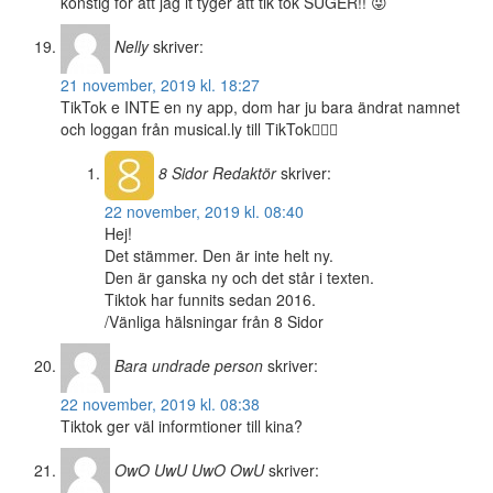
konstig för att jag it tyger att tik tok SUGER!! 😜
Nelly
skriver:
21 november, 2019 kl. 18:27
TikTok e INTE en ny app, dom har ju bara ändrat namnet
och loggan från musical.ly till TikTok🤦🏻‍♀️
8 Sidor
Redaktör
skriver:
22 november, 2019 kl. 08:40
Hej!
Det stämmer. Den är inte helt ny.
Den är ganska ny och det står i texten.
Tiktok har funnits sedan 2016.
/Vänliga hälsningar från 8 Sidor
Bara undrade person
skriver:
22 november, 2019 kl. 08:38
Tiktok ger väl informtioner till kina?
OwO UwU UwO OwU
skriver: