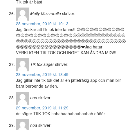
Tik tok är bäst
Molly Mozzarella
skriver:
28 november, 2019 kl. 10:13
Jag önskar att tik tok inte fanns!!!😡😡😡😡😡😡😡😡😡😡😡
😡😡😡😡😡😡😡😡😡😡😡😡😡🤬🤬🤬🤬🤬🤬🤬🤬🤬🤬🤬🤬🤬
🤬🤬🤬🤬😤😤😤😤😤😤😤😤😤😤😤😤😤😤😤😤😤😤😤😤😤😤😤
😤😤😤😤😤😤😤😤😤😤😤😤😤🤬🤬🤬💔Jag hatar
VERKLIGEN TIK TOK OCH INGET KAN ÄNDRA MIG!!!
Tik tok suger
skriver:
28 november, 2019 kl. 13:49
Jag gillar inte tik tok det är en jättetråkig app och man blir
bara beroende av den.
noa
skriver:
29 november, 2019 kl. 11:29
de säger TIIK TOK hahahaahahaahaahah dööör
noa
skriver: