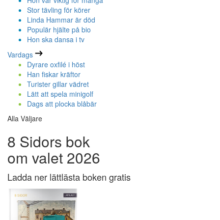
Hon var viktig för många
Stor tävling för körer
Linda Hammar är död
Populär hjälte på bio
Hon ska dansa i tv
Vardags
Dyrare oxfilé i höst
Han fiskar kräftor
Turister gillar vädret
Lätt att spela minigolf
Dags att plocka blåbär
Alla Väljare
8 Sidors bok
om valet 2026
Ladda ner lättlästa boken gratis