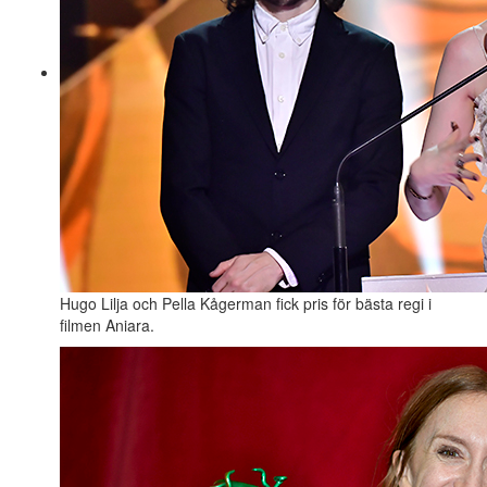
Hugo Lilja och Pella Kågerman fick pris för bästa regi i
filmen Aniara.