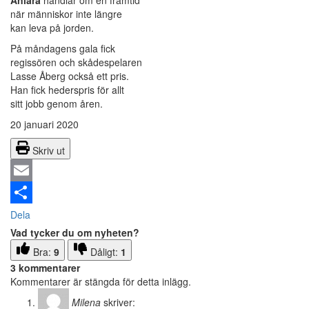
Aniara
handlar om en framtid
när människor inte längre
kan leva på jorden.
På måndagens gala fick
regissören och skådespelaren
Lasse Åberg också ett pris.
Han fick hederspris för allt
sitt jobb genom åren.
20 januari 2020
Skriv ut
Email
Dela
Vad tycker du om nyheten?
Bra:
9
Dåligt:
1
3 kommentarer
Kommentarer är stängda för detta inlägg.
Milena
skriver: