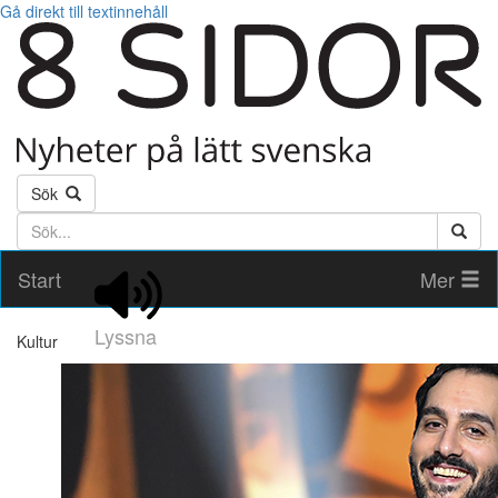
Gå direkt till textinnehåll
Sök
Söktext
Start
Mer
Lyssna
Kultur