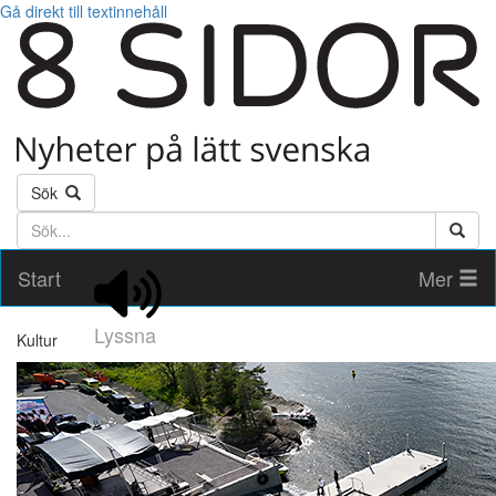
Gå direkt till textinnehåll
Sök
Söktext
Start
Mer
Lyssna
Kultur