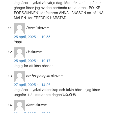
Jag läser mycket väl värje dag. Men räknar inte på hur
gånger läser jag av den berömda romanerna . POJKE
FÖRSVUNNEN” för fattaren ANNA JANSSON också ”NÅ
MÅLEN” för FREDRIK HARSTAD.
Daniel
skriver:
25 april, 2025 kl. 10:55
Yippi
Hi
skriver:
25 april, 2025 kl. 19:17
Jag gillar att läsa böcker
brr brr patapim
skriver:
27 april, 2025 kl. 14:26
Jag läser mycket vetenskap och fakta böcker,jag läser
ungefär 1-3 timmar om dagen🥳🥳💞😎
dawit
skriver: