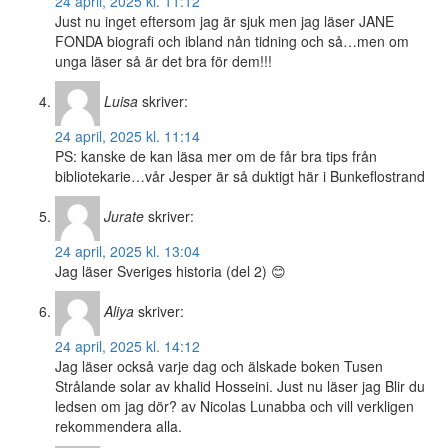
24 april, 2025 kl. 11:12
Just nu inget eftersom jag är sjuk men jag läser JANE
FONDA biografi och ibland nån tidning och så…men om
unga läser så är det bra för dem!!!
Luisa
skriver:
24 april, 2025 kl. 11:14
PS: kanske de kan läsa mer om de får bra tips från
bibliotekarie…vår Jesper är så duktigt här i Bunkeflostrand
Jurate
skriver:
24 april, 2025 kl. 13:04
Jag läser Sveriges historia (del 2) 😊
Aliya
skriver:
24 april, 2025 kl. 14:12
Jag läser också varje dag och älskade boken Tusen
Strålande solar av khalid Hosseini. Just nu läser jag Blir du
ledsen om jag dör? av Nicolas Lunabba och vill verkligen
rekommendera alla.