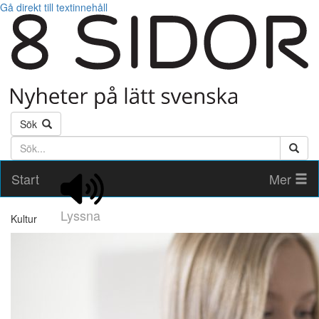
Gå direkt till textinnehåll
Sök
Söktext
Start
Mer
Lyssna
Kultur