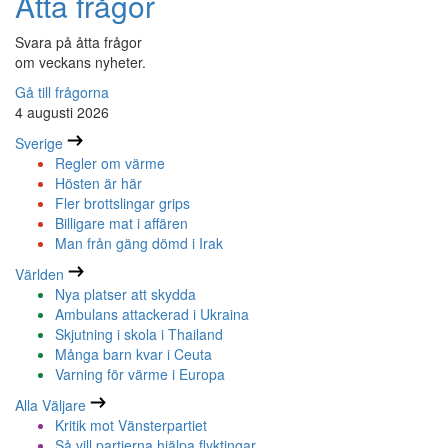
Åtta frågor
Svara på åtta frågor
om veckans nyheter.
Gå till frågorna
4 augusti 2026
Sverige
Regler om värme
Hösten är här
Fler brottslingar grips
Billigare mat i affären
Man från gäng dömd i Irak
Världen
Nya platser att skydda
Ambulans attackerad i Ukraina
Skjutning i skola i Thailand
Många barn kvar i Ceuta
Varning för värme i Europa
Alla Väljare
Kritik mot Vänsterpartiet
Så vill partierna hjälpa flyktingar