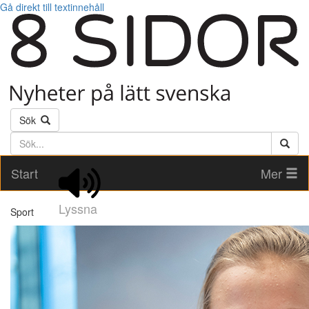
Gå direkt till textinnehåll
Sök
Söktext
Start
Mer
Lyssna
Sport