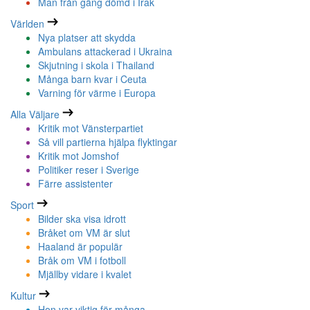
Man från gäng dömd i Irak
Världen
Nya platser att skydda
Ambulans attackerad i Ukraina
Skjutning i skola i Thailand
Många barn kvar i Ceuta
Varning för värme i Europa
Alla Väljare
Kritik mot Vänsterpartiet
Så vill partierna hjälpa flyktingar
Kritik mot Jomshof
Politiker reser i Sverige
Färre assistenter
Sport
Bilder ska visa idrott
Bråket om VM är slut
Haaland är populär
Bråk om VM i fotboll
Mjällby vidare i kvalet
Kultur
Hon var viktig för många