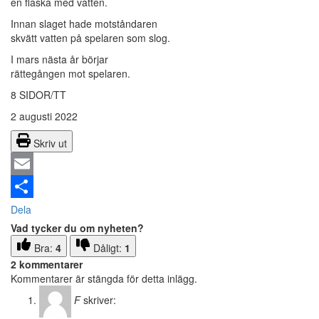
en flaska med vatten.
Innan slaget hade motståndaren
skvätt vatten på spelaren som slog.
I mars nästa år börjar
rättegången mot spelaren.
8 SIDOR/TT
2 augusti 2022
Skriv ut
Email
Dela
Vad tycker du om nyheten?
Bra:
4
Dåligt:
1
2 kommentarer
Kommentarer är stängda för detta inlägg.
F
skriver: