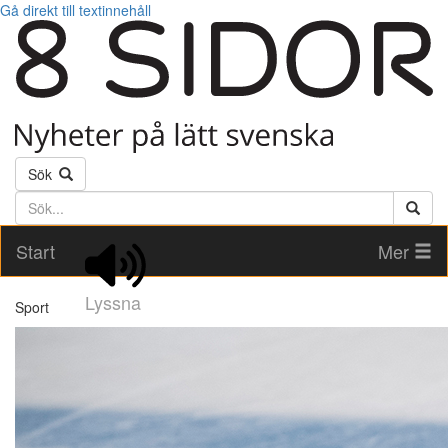
Gå direkt till textinnehåll
Sök
Söktext
Start
Mer
Lyssna
Sport