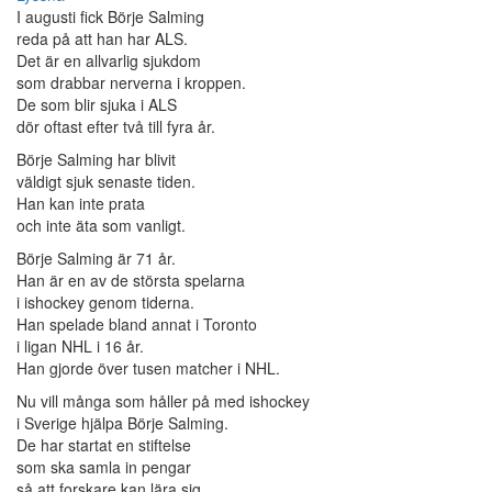
I augusti fick Börje Salming
reda på att han har ALS.
Det är en allvarlig sjukdom
som drabbar nerverna i kroppen.
De som blir sjuka i ALS
dör oftast efter två till fyra år.
Börje Salming har blivit
väldigt sjuk senaste tiden.
Han kan inte prata
och inte äta som vanligt.
Börje Salming är 71 år.
Han är en av de största spelarna
i ishockey genom tiderna.
Han spelade bland annat i Toronto
i ligan NHL i 16 år.
Han gjorde över tusen matcher i NHL.
Nu vill många som håller på med ishockey
i Sverige hjälpa Börje Salming.
De har startat en stiftelse
som ska samla in pengar
så att forskare kan lära sig