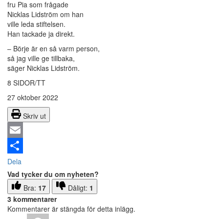
fru Pia som frågade
Nicklas Lidström om han
ville leda stiftelsen.
Han tackade ja direkt.
– Börje är en så varm person,
så jag ville ge tillbaka,
säger Nicklas Lidström.
8 SIDOR/TT
27 oktober 2022
Skriv ut
Email
Dela
Vad tycker du om nyheten?
Bra:
17
Dåligt:
1
3 kommentarer
Kommentarer är stängda för detta inlägg.