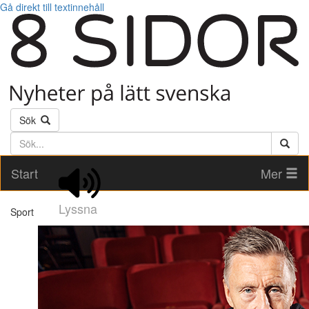
Gå direkt till textinnehåll
Sök
Söktext
Start
Mer
Lyssna
Sport