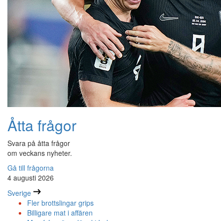
Åtta frågor
Svara på åtta frågor
om veckans nyheter.
Gå till frågorna
4 augusti 2026
Sverige
Fler brottslingar grips
Billigare mat i affären