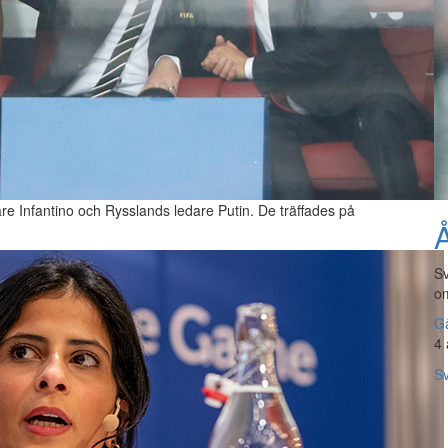
e Infantino och Rysslands ledare Putin. De träffades på
Å
Sv
om
Gå
4 
Sv