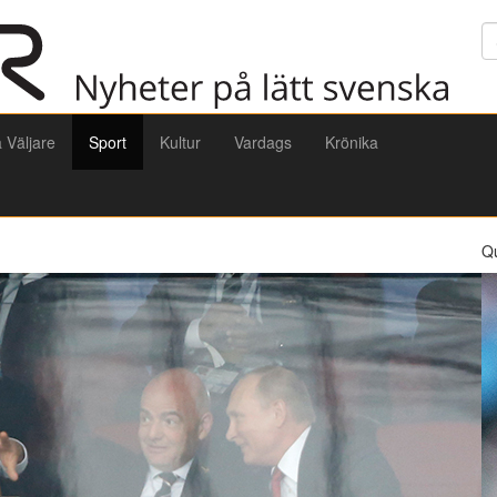
Sö
a Väljare
Sport
Kultur
Vardags
Krönika
Q