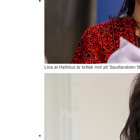
Lina al-Hathloul är kritisk mot att Saudiarabien f