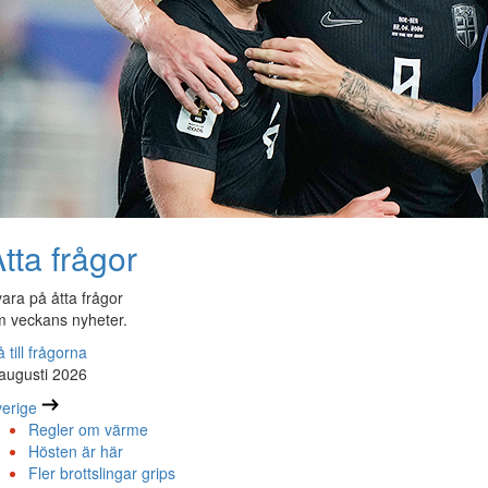
tta frågor
ara på åtta frågor
 veckans nyheter.
 till frågorna
augusti 2026
erige
Regler om värme
Hösten är här
Fler brottslingar grips