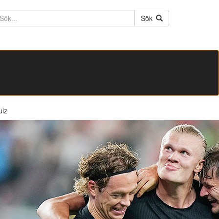
ktext
Sök
uiz