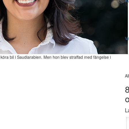
Ku
V
 köra bil i Saudiarabien. Men hon blev straffad med fängelse i
Al
8
L