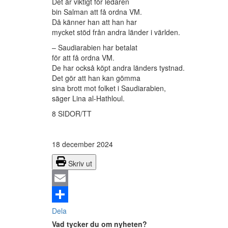
Det är viktigt för ledaren
bin Salman att få ordna VM.
Då känner han att han har
mycket stöd från andra länder i världen.
– Saudiarabien
har betalat
för att få ordna VM.
De har också köpt andra länders tystnad.
Det gör att han kan gömma
sina brott mot folket i Saudiarabien,
säger Lina al-Hathloul.
8 SIDOR/TT
18 december 2024
Skriv ut
Email
Dela
Vad tycker du om nyheten?