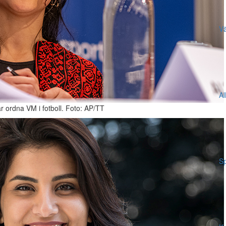
Vä
Al
år ordna VM i fotboll. Foto: AP/TT
Sp