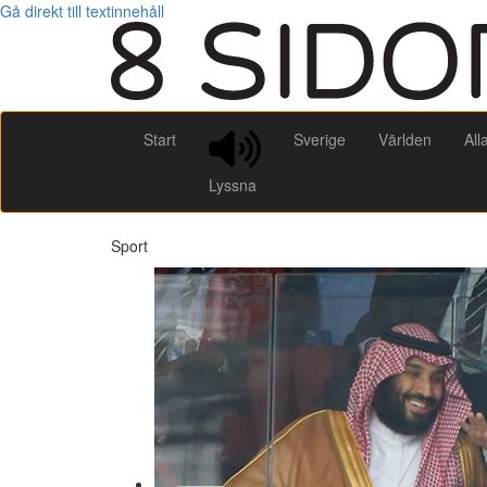
Gå direkt till textinnehåll
Start
Sverige
Världen
All
Lyssna
Sport