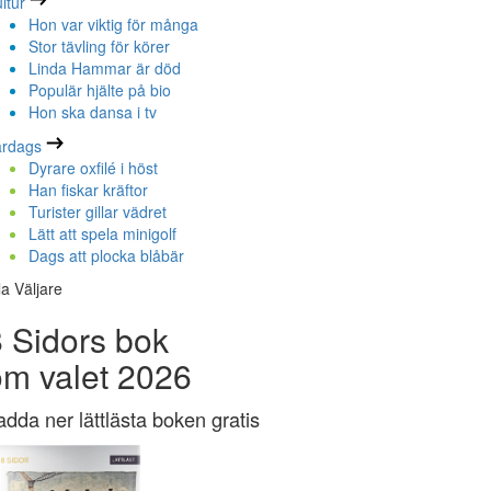
ltur
Hon var viktig för många
Stor tävling för körer
Linda Hammar är död
Populär hjälte på bio
Hon ska dansa i tv
ardags
Dyrare oxfilé i höst
Han fiskar kräftor
Turister gillar vädret
Lätt att spela minigolf
Dags att plocka blåbär
la Väljare
 Sidors bok
om valet 2026
adda ner lättlästa boken gratis