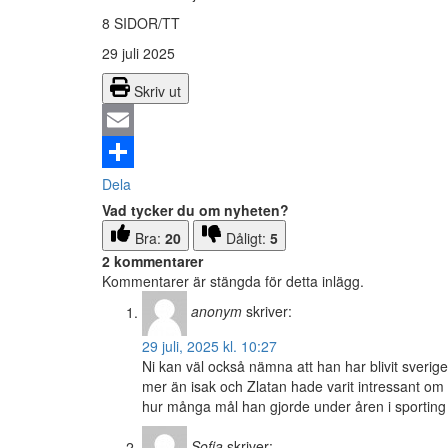
8 SIDOR/TT
29 juli 2025
Skriv ut
Email
Dela
Vad tycker du om nyheten?
Bra:
20
Dåligt:
5
2 kommentarer
Kommentarer är stängda för detta inlägg.
anonym
skriver:
29 juli, 2025 kl. 10:27
Ni kan väl också nämna att han har blivit sverige
mer än isak och Zlatan hade varit intressant om n
hur många mål han gjorde under åren i sporting 
Sofia
skriver: