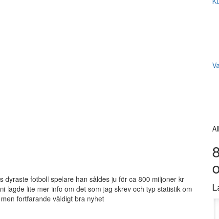
Ku
V
Al
8
s dyraste fotboll spelare han såldes ju för ca 800 miljoner kr
L
i lagde lite mer info om det som jag skrev och typ statistik om
men fortfarande väldigt bra nyhet