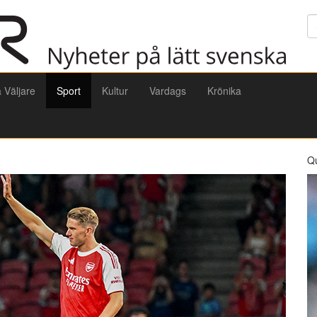
Sö
a Väljare
Sport
Kultur
Vardags
Krönika
Q