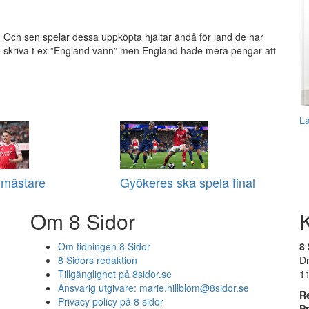
 Och sen spelar dessa uppköpta hjältar ändå för land de har
e skriva t ex ”England vann” men England hade mera pengar att
L
 mästare
Gyökeres ska spela final
Om 8 Sidor
Om tidningen 8 Sidor
8 
8 Sidors redaktion
D
Tillgänglighet på 8sidor.se
1
Ansvarig utgivare:
marie.hillblom@8sidor.se
R
Privacy policy på 8 sidor
P