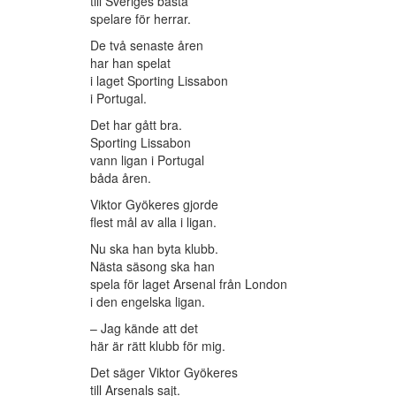
till Sveriges bästa
spelare för herrar.
De två senaste åren
har han spelat
i laget Sporting Lissabon
i Portugal.
Det har gått bra.
Sporting Lissabon
vann ligan i Portugal
båda åren.
Viktor Gyökeres gjorde
flest mål av alla i ligan.
Nu ska han byta klubb.
Nästa säsong ska han
spela för laget Arsenal från London
i den engelska ligan.
– Jag kände att det
här är rätt klubb för mig.
Det säger Viktor Gyökeres
till Arsenals sajt.