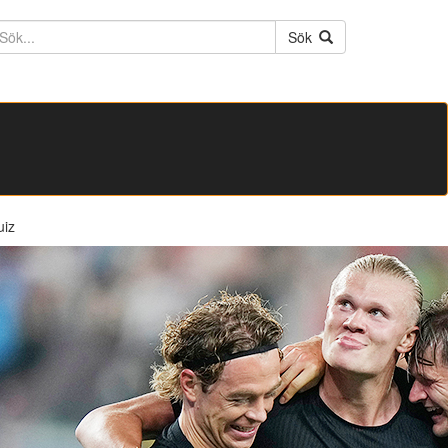
ktext
Sök
uiz