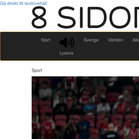
Gå direkt till textinnehåll
Start
Sverige
Världen
All
Lyssna
Sport