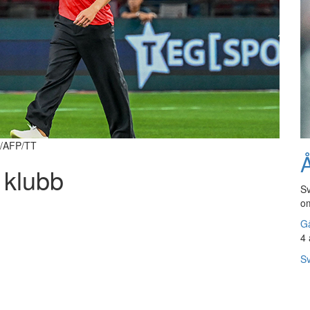
n/AFP/TT
Å
 klubb
Sv
om
Gå
4 
Sv