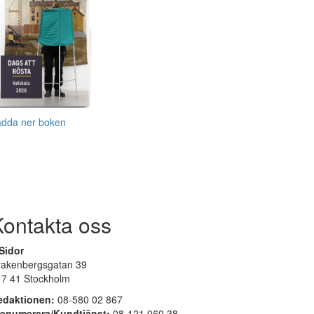
adda ner boken
Kontakta oss
Sidor
rakenbergsgatan 39
17 41 Stockholm
edaktionen:
08-580 02 867
renumerera/Kundtjänst:
08-121 060 38