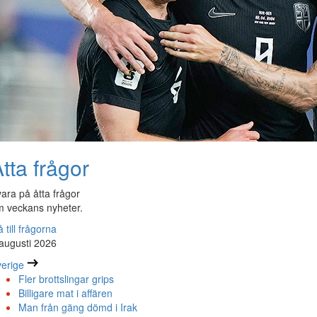
tta frågor
ara på åtta frågor
 veckans nyheter.
 till frågorna
augusti 2026
erige
Fler brottslingar grips
Billigare mat i affären
Man från gäng dömd i Irak