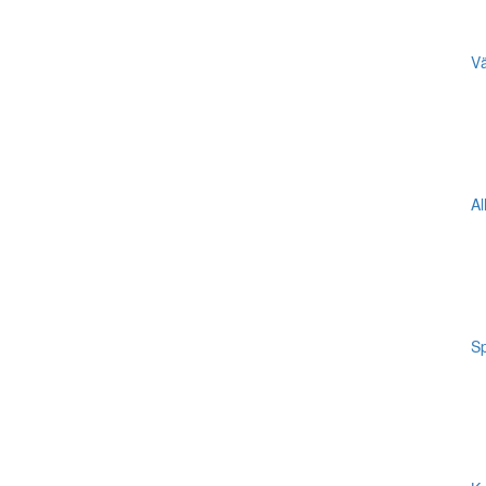
Vä
Al
Sp