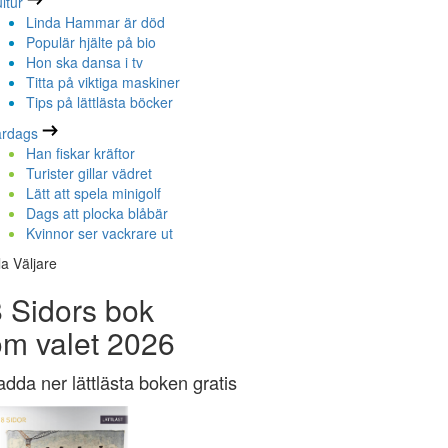
ltur
Linda Hammar är död
Populär hjälte på bio
Hon ska dansa i tv
Titta på viktiga maskiner
Tips på lättlästa böcker
ardags
Han fiskar kräftor
Turister gillar vädret
Lätt att spela minigolf
Dags att plocka blåbär
Kvinnor ser vackrare ut
la Väljare
 Sidors bok
om valet 2026
adda ner lättlästa boken gratis