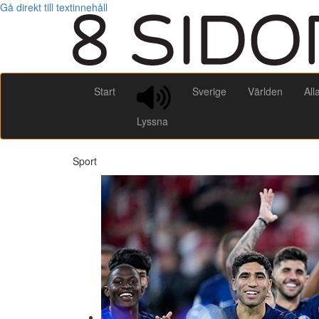
Gå direkt till textinnehåll
Start
Sverige
Världen
All
Lyssna
Sport