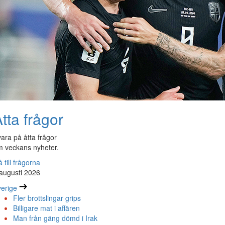
tta frågor
ara på åtta frågor
 veckans nyheter.
 till frågorna
augusti 2026
erige
Fler brottslingar grips
Billigare mat i affären
Man från gäng dömd i Irak