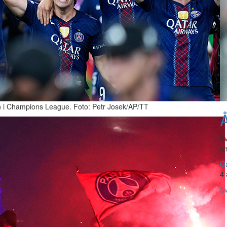
ern i Champions League. Foto: Petr Josek/AP/TT
Å
Sv
om
Gå
4 
Sv