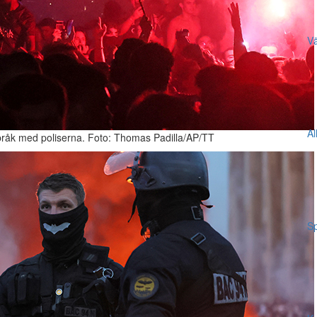
Vä
Al
 bråk med poliserna. Foto: Thomas Padilla/AP/TT
Sp