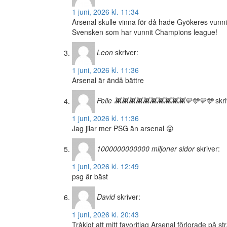
1 juni, 2026 kl. 11:34
Arsenal skulle vinna för då hade Gyökeres vunn
Svensken som har vunnit Champions league!
Leon
skriver:
1 juni, 2026 kl. 11:36
Arsenal är ändå bättre
Pelle 👾👾👾👾👾👾👾👾👾👾💙🩵💙🩵
skri
1 juni, 2026 kl. 11:36
Jag jilar mer PSG än arsenal 😡
1000000000000 miljoner sidor
skriver:
1 juni, 2026 kl. 12:49
psg är bäst
David
skriver:
1 juni, 2026 kl. 20:43
Tråkigt att mitt favoritlag Arsenal förlorade på st