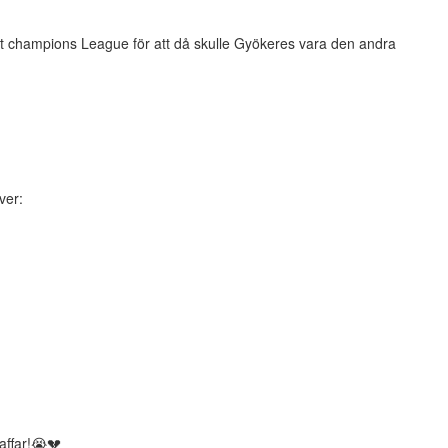
it champions League för att då skulle Gyökeres vara den andra
ver:
raffar!😭💔