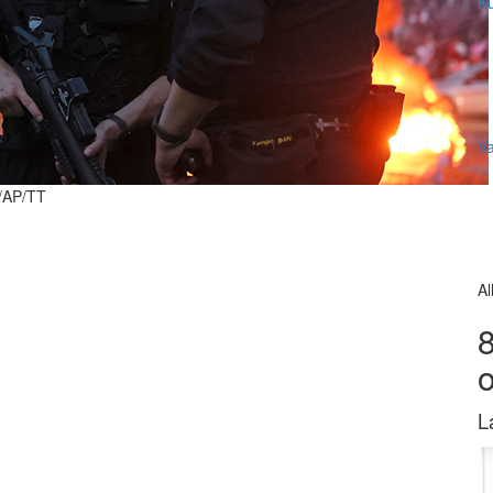
Ku
V
a/AP/TT
Al
8
L