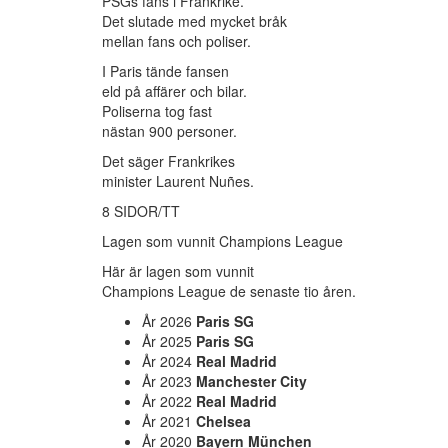
PSGs fans i Frankrike.
Det slutade med mycket bråk
mellan fans och poliser.
I Paris tände fansen
eld på affärer och bilar.
Poliserna tog fast
nästan 900 personer.
Det säger Frankrikes
minister Laurent Nuñes.
8 SIDOR/TT
Lagen som vunnit Champions League
Här är lagen som vunnit
Champions League de senaste tio åren.
År 2026
Paris SG
År 2025
Paris SG
År 2024
Real Madrid
År 2023
Manchester City
År 2022
Real Madrid
År 2021
Chelsea
År 2020
Bayern München