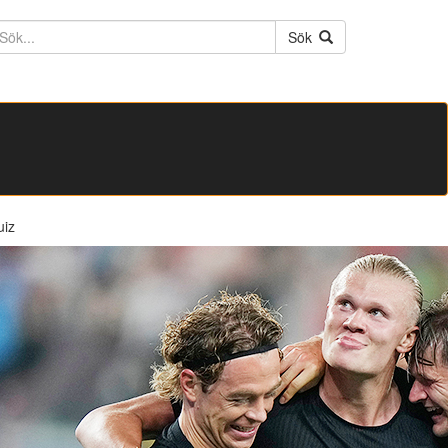
ktext
Sök
uiz