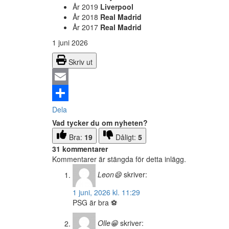
År 2019
Liverpool
År 2018
Real Madrid
År 2017
Real Madrid
1 juni 2026
Skriv ut
Email
Dela
Vad tycker du om nyheten?
Bra:
19
Dåligt:
5
31 kommentarer
Kommentarer är stängda för detta inlägg.
Leon😄
skriver:
1 juni, 2026 kl. 11:29
PSG är bra ⚽️
Olle😁
skriver: