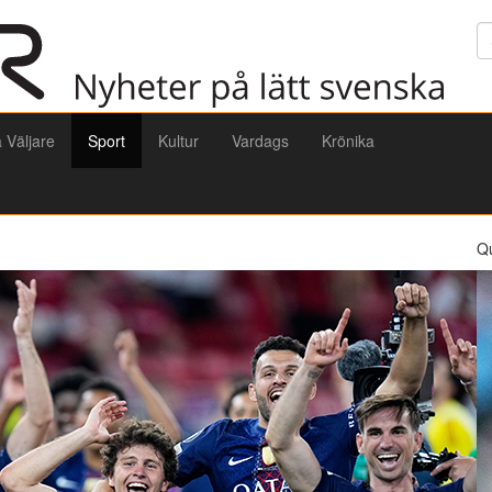
Sö
a Väljare
Sport
Kultur
Vardags
Krönika
Q