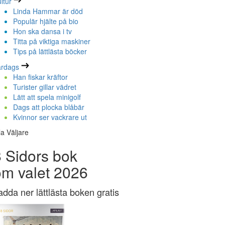
ltur
Linda Hammar är död
Populär hjälte på bio
Hon ska dansa i tv
Titta på viktiga maskiner
Tips på lättlästa böcker
ardags
Han fiskar kräftor
Turister gillar vädret
Lätt att spela minigolf
Dags att plocka blåbär
Kvinnor ser vackrare ut
la Väljare
 Sidors bok
om valet 2026
adda ner lättlästa boken gratis