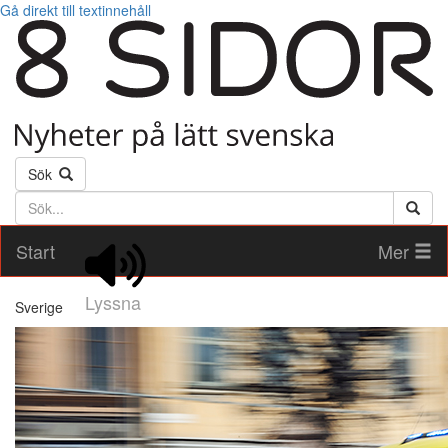
Gå direkt till textinnehåll
Sök
Söktext
Start
Mer
Lyssna
Sverige