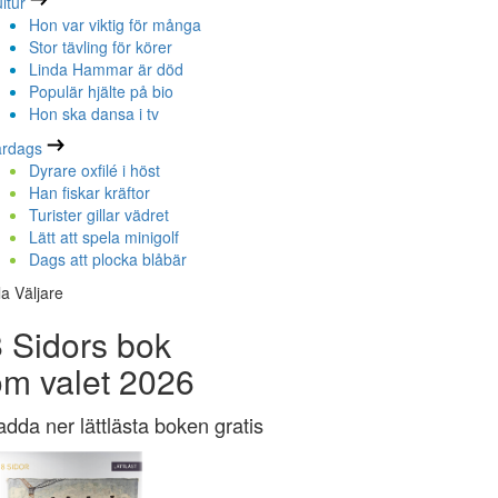
ltur
Hon var viktig för många
Stor tävling för körer
Linda Hammar är död
Populär hjälte på bio
Hon ska dansa i tv
ardags
Dyrare oxfilé i höst
Han fiskar kräftor
Turister gillar vädret
Lätt att spela minigolf
Dags att plocka blåbär
la Väljare
 Sidors bok
om valet 2026
adda ner lättlästa boken gratis