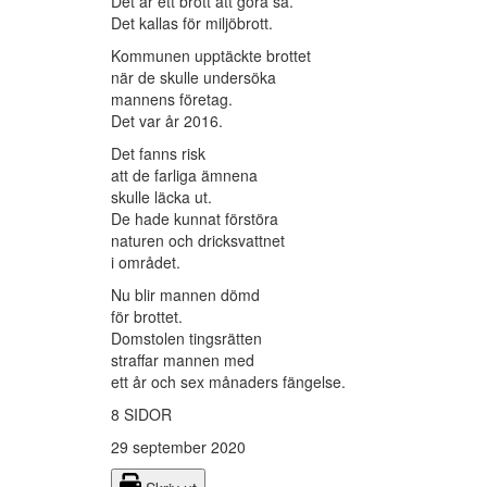
Det är ett brott att göra så.
Det kallas för miljöbrott.
Kommunen upptäckte brottet
när de skulle undersöka
mannens företag.
Det var år 2016.
Det fanns risk
att de farliga ämnena
skulle läcka ut.
De hade kunnat förstöra
naturen och dricksvattnet
i området.
Nu blir mannen dömd
för brottet.
Domstolen tingsrätten
straffar mannen med
ett år och sex månaders fängelse.
8 SIDOR
29 september 2020