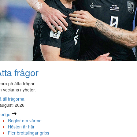
tta frågor
ara på åtta frågor
 veckans nyheter.
 till frågorna
augusti 2026
erige
Regler om värme
Hösten är här
Fler brottslingar grips