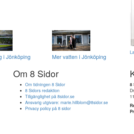
L
 i Jönköping
Mer vatten i Jönköping
Om 8 Sidor
Om tidningen 8 Sidor
8 
8 Sidors redaktion
D
Tillgänglighet på 8sidor.se
1
Ansvarig utgivare:
marie.hillblom@8sidor.se
R
Privacy policy på 8 sidor
P