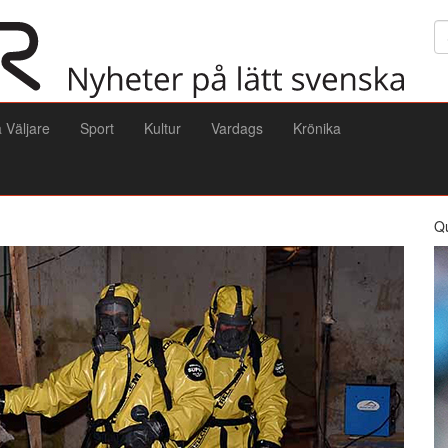
Sö
a Väljare
Sport
Kultur
Vardags
Krönika
Q