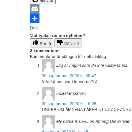
Skriv ut
Email
Dela
Vad tycker du om nyheten?
Bra:
9
Dåligt:
2
3 kommentarer
Kommentarer är stängda för detta inlägg.
Jag är någon som du inte visste fanns...
30 september, 2020 kl. 09:47
Vilket ämne var i tunnorna?😮
Polestar
skriver:
30 september, 2020 kl. 19:25
UNDRA OM ÄMNENA LÄKER UT.😮😮😮😮😮😮😮
My name is OwO on Among Us!
skriver:
4 oktober, 2020 kl. 11:45