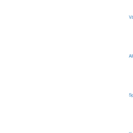
Vä
Al
Sp