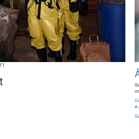
/TT
Å
t
Sv
om
Gå
4 
Sv