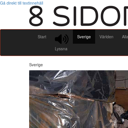
Gå direkt till textinnehåll
Start
Sverige
Världen
All
Lyssna
Sverige