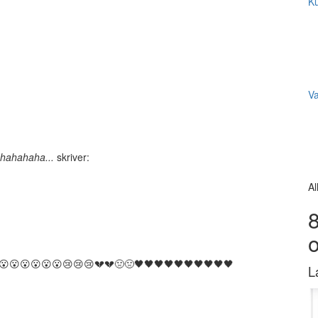
Ku
V
 hahahaha...
skriver:
Al
8
😮😮😮😮😮😢😢😢💔💔🤢🤢🖤🖤🖤🖤🖤🖤🖤🖤🖤🖤
L