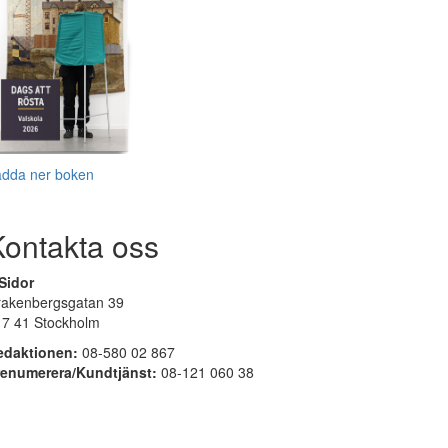
adda ner boken
Kontakta oss
Sidor
rakenbergsgatan 39
17 41 Stockholm
edaktionen:
08-580 02 867
renumerera/Kundtjänst:
08-121 060 38