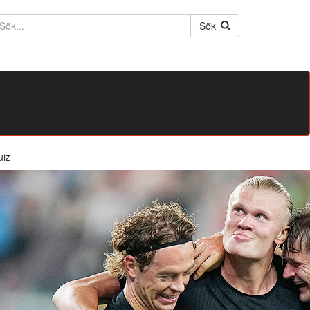
ktext
Sök
uiz