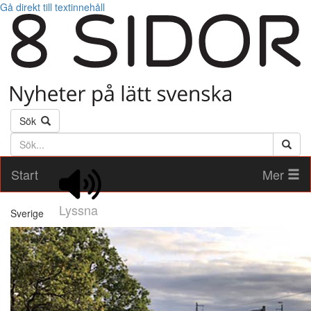
Gå direkt till textinnehåll
Sök
Söktext
Start
Mer
Lyssna
Sverige