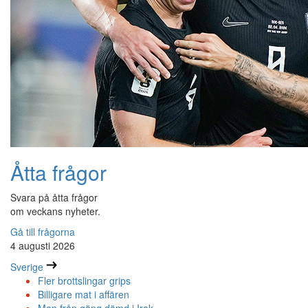
Åtta frågor
Svara på åtta frågor
om veckans nyheter.
Gå till frågorna
4 augusti 2026
Sverige
Fler brottslingar grips
Billigare mat i affären