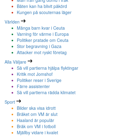
Man från gäng dömd i Irak
Båten kan ha blivit påkörd
Kungen på scouternas läger
Världen
Många barn kvar i Ceuta
Varning för värme i Europa
Politiker pratade om Ceuta
Stor begravning i Gaza
Attacker mot ryskt företag
Alla Väljare
Så vill partierna hjälpa flyktingar
Kritik mot Jomshof
Politiker reser i Sverige
Färre assistenter
Så vill partierna rädda klimatet
Sport
Bilder ska visa idrott
Bråket om VM är slut
Haaland är populär
Bråk om VM i fotboll
Mjällby vidare i kvalet