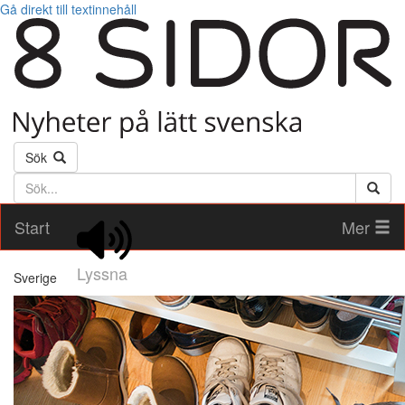
Gå direkt till textinnehåll
Sök
Söktext
Start
Mer
Lyssna
Sverige