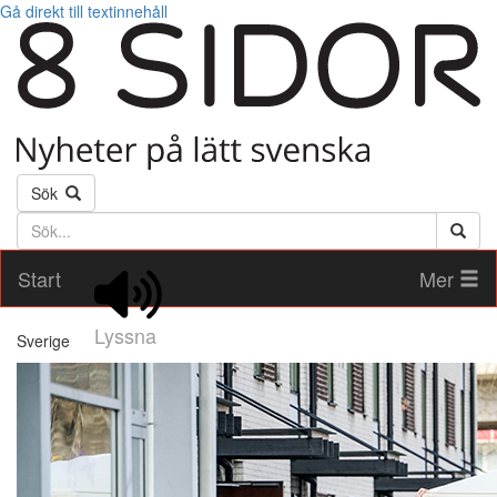
Gå direkt till textinnehåll
Sök
Söktext
Start
Mer
Lyssna
Sverige