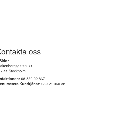
Kontakta oss
Sidor
rakenbergsgatan 39
17 41 Stockholm
edaktionen:
08-580 02 867
renumerera/Kundtjänst:
08-121 060 38