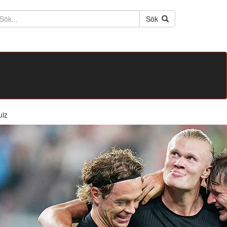
ktext
Sök
uiz