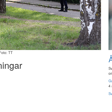
 Foto: TT
Å
ningar
Sv
om
Gå
4 
Sv