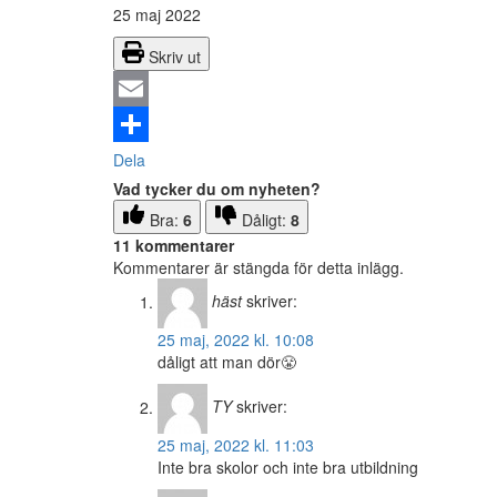
25 maj 2022
Skriv ut
Email
Dela
Vad tycker du om nyheten?
Bra:
6
Dåligt:
8
11 kommentarer
Kommentarer är stängda för detta inlägg.
häst
skriver:
25 maj, 2022 kl. 10:08
dåligt att man dör😤
TY
skriver:
25 maj, 2022 kl. 11:03
Inte bra skolor och inte bra utbildning