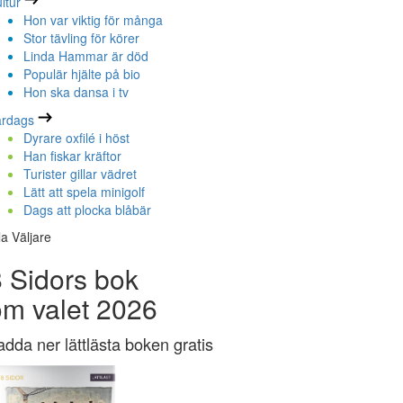
ltur
Hon var viktig för många
Stor tävling för körer
Linda Hammar är död
Populär hjälte på bio
Hon ska dansa i tv
ardags
Dyrare oxfilé i höst
Han fiskar kräftor
Turister gillar vädret
Lätt att spela minigolf
Dags att plocka blåbär
la Väljare
 Sidors bok
om valet 2026
adda ner lättlästa boken gratis