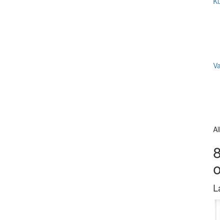
Ku
V
Al
8
L