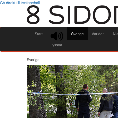
Gå direkt till textinnehåll
Start
Sverige
Världen
All
Lyssna
Sverige