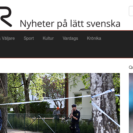
Sö
a Väljare
Sport
Kultur
Vardags
Krönika
Q