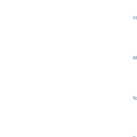
Vä
Al
Sp