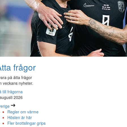
tta frågor
ara på åtta frågor
 veckans nyheter.
 till frågorna
augusti 2026
erige
Regler om värme
Hösten är här
Fler brottslingar grips