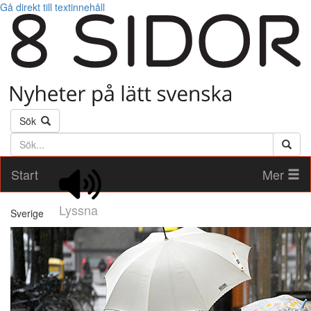
Gå direkt till textinnehåll
Sök
Söktext
Start
Mer
Lyssna
Sverige