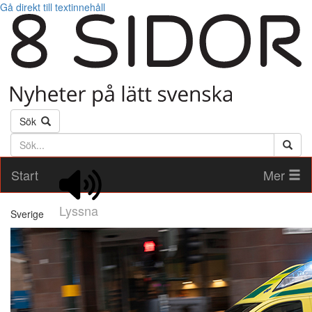
Gå direkt till textinnehåll
Sök
Söktext
Start
Mer
Lyssna
Sverige