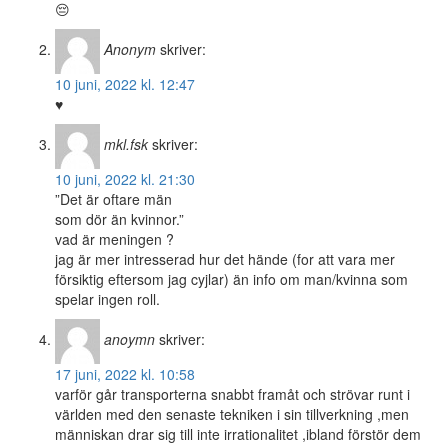
😔
Anonym
skriver:
10 juni, 2022 kl. 12:47
♥️
mkl.fsk
skriver:
10 juni, 2022 kl. 21:30
”Det är oftare män
som dör än kvinnor.”
vad är meningen ?
jag är mer intresserad hur det hände (for att vara mer
försiktig eftersom jag cyjlar) än info om man/kvinna som
spelar ingen roll.
anoymn
skriver:
17 juni, 2022 kl. 10:58
varför går transporterna snabbt framåt och strövar runt i
världen med den senaste tekniken i sin tillverkning ,men
människan drar sig till inte irrationalitet ,ibland förstör dem