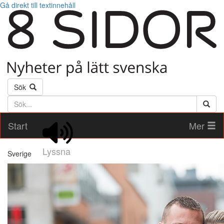
Gå direkt till textinnehåll
Sök
Söktext
Start
Mer
Lyssna
Sverige