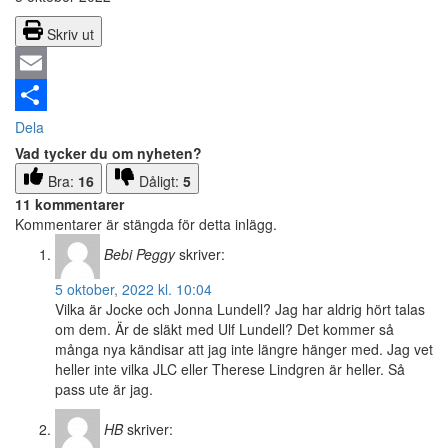
Skriv ut
Email
Dela
Vad tycker du om nyheten?
Bra:
16
Dåligt:
5
11 kommentarer
Kommentarer är stängda för detta inlägg.
Bebi Peggy
skriver:
5 oktober, 2022 kl. 10:04
Vilka är Jocke och Jonna Lundell? Jag har aldrig hört talas
om dem. Är de släkt med Ulf Lundell? Det kommer så
många nya kändisar att jag inte längre hänger med. Jag vet
heller inte vilka JLC eller Therese Lindgren är heller. Så
pass ute är jag.
HB
skriver: