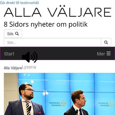
Gå direkt till textinnehåll
Sök
Söktext
Start
Mer
Lyssna
Alla Väljare