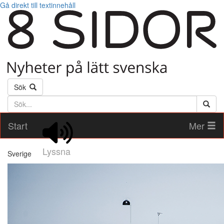
Gå direkt till textinnehåll
Sök
Söktext
Start
Mer
Lyssna
Sverige