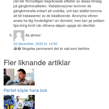
Det blir förmodligen begränsade effekter av dessa förslag
på gängkriminaliteten. Visitationszoner kommer de
gängkriminella enbart att undvika, och kan istället komma
att bli trakasserier av de lokalboende. Anonyma vittnen
anses ha låg trovärdighet i en domstol, men kan ge polisen
tips kring brott när vittnena slipper uppge sin identitet.
Aa
skriver:
22 december, 2022 kl. 14:50
😂😂 fängelse permanent det är vad som behövs
Fler liknande artiklar
Partiet köpte hans bok