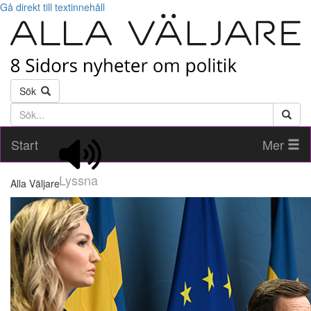
Gå direkt till textinnehåll
Sök
Söktext
Start
Mer
Lyssna
Alla Väljare