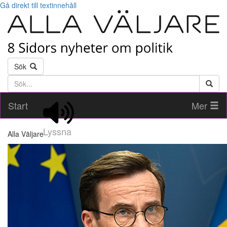
Gå direkt till textinnehåll
Sök
Söktext
Start
Mer
Lyssna
Alla Väljare