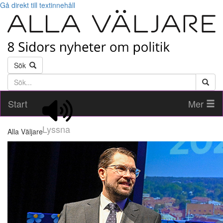
Gå direkt till textinnehåll
Sök
Söktext
Start
Mer
Lyssna
Alla Väljare