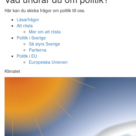
Här kan du skicka frågor om politik till oss.
Läsarfrågor
Att rösta
Mer om att rösta
Politik i Sverige
Så styrs Sverige
Partierna
Politik i EU
Europeiska Unionen
Klimatet