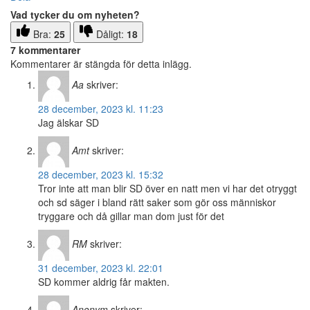
Vad tycker du om nyheten?
Bra:
25
Dåligt:
18
7 kommentarer
Kommentarer är stängda för detta inlägg.
Aa
skriver:
28 december, 2023 kl. 11:23
Jag älskar SD
Amt
skriver:
28 december, 2023 kl. 15:32
Tror inte att man blir SD över en natt men vi har det otryggt
och sd säger i bland rätt saker som gör oss människor
tryggare och då gillar man dom just för det
RM
skriver:
31 december, 2023 kl. 22:01
SD kommer aldrig får makten.
Anonym
skriver: