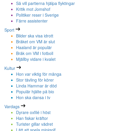
Så vill partierna hjälpa flyktingar
Kritik mot Jomshof
Politiker reser i Sverige
Färre assistenter
Sport
Bilder ska visa idrott
Bråket om VM är slut
Haaland är populär
Bråk om VM i fotboll
Mjällby vidare i kvalet
Kultur
Hon var viktig för många
Stor tävling för körer
Linda Hammar är död
Populär hjälte på bio
Hon ska dansa i tv
Vardags
Dyrare oxfilé i höst
Han fiskar kräftor
Turister gillar vädret
Lätt att spela minigolf