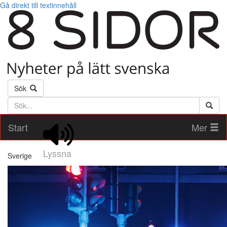
Gå direkt till textinnehåll
Sök
Söktext
Start
Mer
Lyssna
Sverige