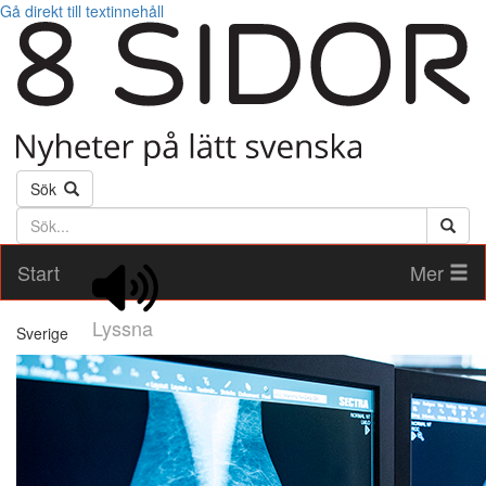
Gå direkt till textinnehåll
Sök
Söktext
Start
Mer
Lyssna
Sverige