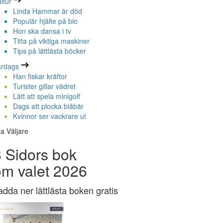
ltur
Linda Hammar är död
Populär hjälte på bio
Hon ska dansa i tv
Titta på viktiga maskiner
Tips på lättlästa böcker
ardags
Han fiskar kräftor
Turister gillar vädret
Lätt att spela minigolf
Dags att plocka blåbär
Kvinnor ser vackrare ut
la Väljare
 Sidors bok
om valet 2026
adda ner lättlästa boken gratis