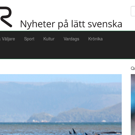
Sö
a Väljare
Sport
Kultur
Vardags
Krönika
Q