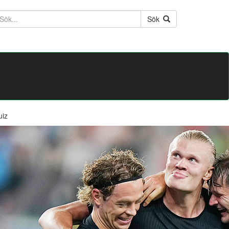
ktext
Sök
uiz