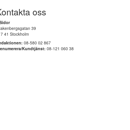
Kontakta oss
Sidor
rakenbergsgatan 39
17 41 Stockholm
edaktionen:
08-580 02 867
renumerera/Kundtjänst:
08-121 060 38