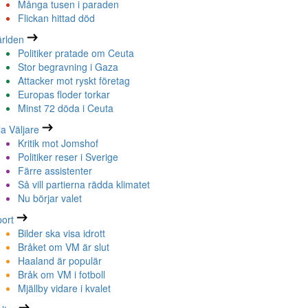
Många tusen i paraden
Flickan hittad död
rlden
Politiker pratade om Ceuta
Stor begravning i Gaza
Attacker mot ryskt företag
Europas floder torkar
Minst 72 döda i Ceuta
la Väljare
Kritik mot Jomshof
Politiker reser i Sverige
Färre assistenter
Så vill partierna rädda klimatet
Nu börjar valet
ort
Bilder ska visa idrott
Bråket om VM är slut
Haaland är populär
Bråk om VM i fotboll
Mjällby vidare i kvalet