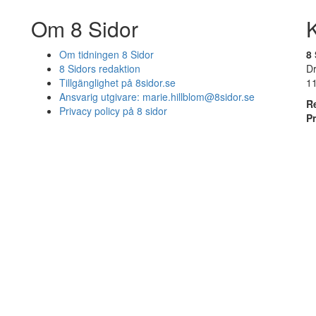
Om 8 Sidor
Om tidningen 8 Sidor
8 
8 Sidors redaktion
D
Tillgänglighet på 8sidor.se
1
Ansvarig utgivare:
marie.hillblom@8sidor.se
R
Privacy policy på 8 sidor
P