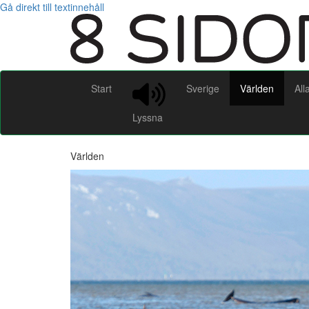
Gå direkt till textinnehåll
Start
Sverige
Världen
All
Lyssna
Världen