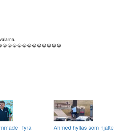
valarna.
😭😭😭😭😭😭😭😭😭😭😭😭😭😭
immade i fyra
Ahmed hyllas som hjälte