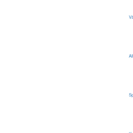
Vä
Al
Sp