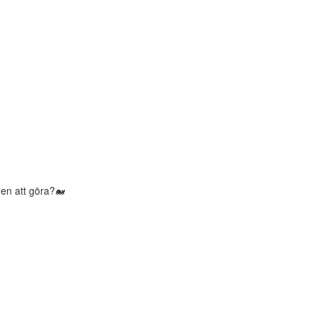
en att göra?🐋