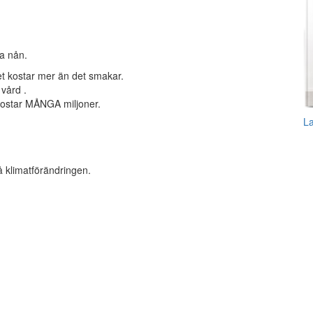
pa nån.
 det kostar mer än det smakar.
vård .
 kostar MÅNGA miljoner.
L
å klimatförändringen.