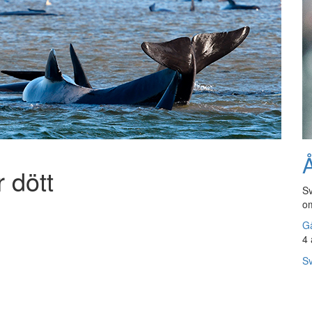
Å
 dött
Sv
om
Gå
4 
Sv