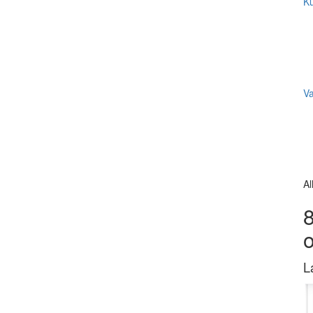
Ku
V
Al
8
L