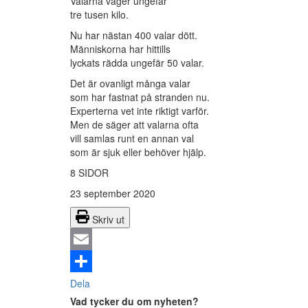
Valarna väger ungefär
tre tusen kilo.
Nu har nästan 400 valar dött.
Människorna har hittills
lyckats rädda ungefär 50 valar.
Det är ovanligt många valar
som har fastnat på stranden nu.
Experterna vet inte riktigt varför.
Men de säger att valarna ofta
vill samlas runt en annan val
som är sjuk eller behöver hjälp.
8 SIDOR
23 september 2020
Skriv ut
Email
Dela
Vad tycker du om nyheten?