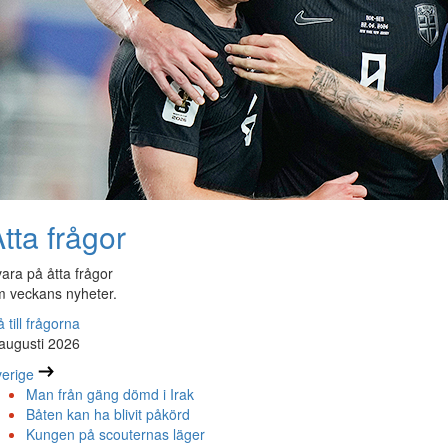
tta frågor
ara på åtta frågor
 veckans nyheter.
 till frågorna
augusti 2026
erige
Man från gäng dömd i Irak
Båten kan ha blivit påkörd
Kungen på scouternas läger