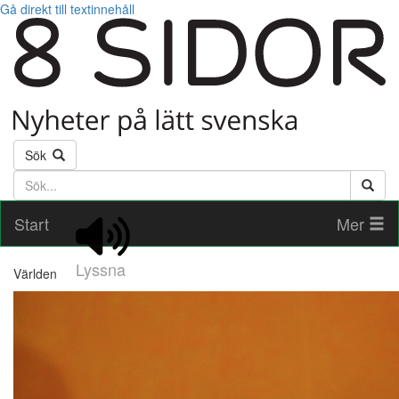
Gå direkt till textinnehåll
Sök
Söktext
Start
Mer
Lyssna
Världen