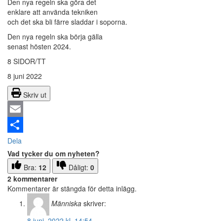
Den nya regeln ska göra det
enklare att använda tekniken
och det ska bli färre sladdar i soporna.
Den nya regeln ska börja gälla
senast hösten 2024.
8 SIDOR/TT
8 juni 2022
Skriv ut
Email
Dela
Vad tycker du om nyheten?
Bra:
12
Dåligt:
0
2 kommentarer
Kommentarer är stängda för detta inlägg.
Människa
skriver:
8 juni, 2022 kl. 14:54