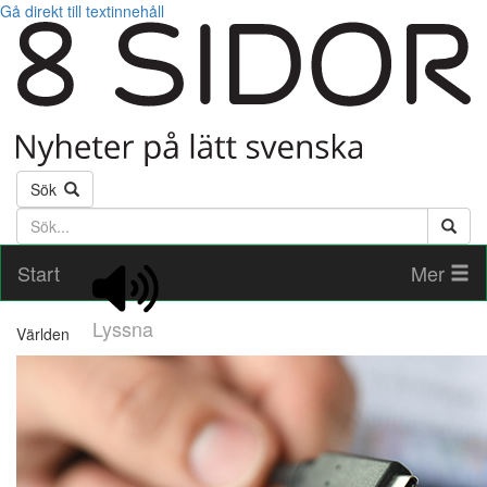
Gå direkt till textinnehåll
Sök
Söktext
Start
Mer
Lyssna
Världen