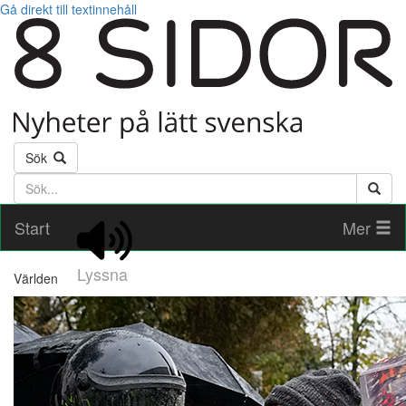
Gå direkt till textinnehåll
Sök
Söktext
Start
Mer
Lyssna
Världen