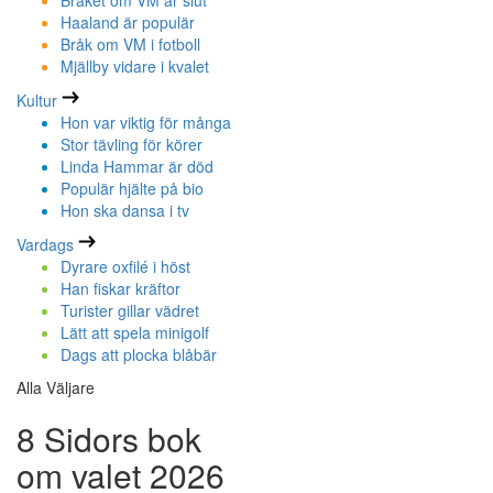
Bråket om VM är slut
Haaland är populär
Bråk om VM i fotboll
Mjällby vidare i kvalet
Kultur
Hon var viktig för många
Stor tävling för körer
Linda Hammar är död
Populär hjälte på bio
Hon ska dansa i tv
Vardags
Dyrare oxfilé i höst
Han fiskar kräftor
Turister gillar vädret
Lätt att spela minigolf
Dags att plocka blåbär
Alla Väljare
8 Sidors bok
om valet 2026