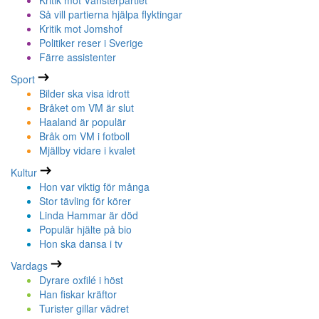
Kritik mot Vänsterpartiet
Så vill partierna hjälpa flyktingar
Kritik mot Jomshof
Politiker reser i Sverige
Färre assistenter
Sport
Bilder ska visa idrott
Bråket om VM är slut
Haaland är populär
Bråk om VM i fotboll
Mjällby vidare i kvalet
Kultur
Hon var viktig för många
Stor tävling för körer
Linda Hammar är död
Populär hjälte på bio
Hon ska dansa i tv
Vardags
Dyrare oxfilé i höst
Han fiskar kräftor
Turister gillar vädret