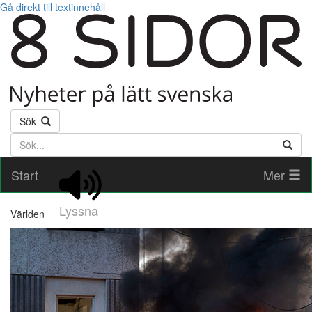
Gå direkt till textinnehåll
Sök
Söktext
Start
Mer
Lyssna
Världen