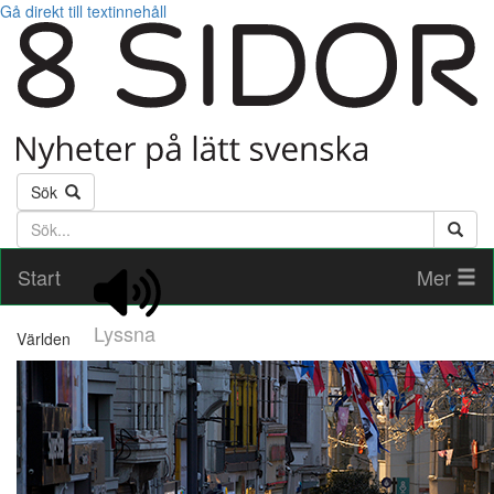
Gå direkt till textinnehåll
Sök
Söktext
Start
Mer
Lyssna
Världen