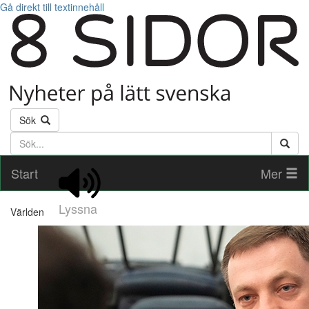
Gå direkt till textinnehåll
Sök
Söktext
Start
Mer
Lyssna
Världen