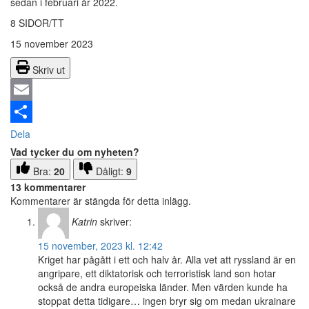
sedan i februari år 2022.
8 SIDOR/TT
15 november 2023
Skriv ut
Email
Dela
Vad tycker du om nyheten?
Bra:
20
Dåligt:
9
13 kommentarer
Kommentarer är stängda för detta inlägg.
Katrin
skriver:
15 november, 2023 kl. 12:42
Kriget har pågått i ett och halv år. Alla vet att ryssland är en
angripare, ett diktatorisk och terroristisk land son hotar
också de andra europeiska länder. Men värden kunde ha
stoppat detta tidigare… ingen bryr sig om medan ukrainare