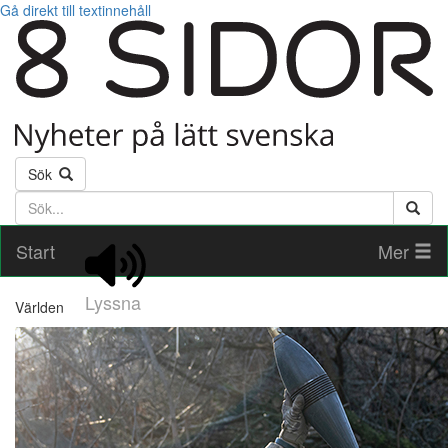
Gå direkt till textinnehåll
Sök
Söktext
Start
Mer
Lyssna
Världen