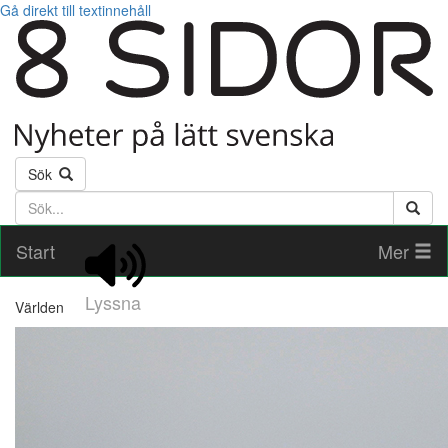
Gå direkt till textinnehåll
Sök
Söktext
Start
Mer
Lyssna
Världen