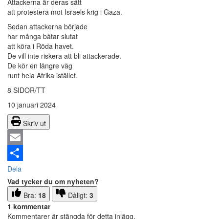
Attackerna är deras sätt
att protestera mot Israels krig i Gaza.
Sedan attackerna började
har många båtar slutat
att köra i Röda havet.
De vill inte riskera att bli attackerade.
De kör en längre väg
runt hela Afrika istället.
8 SIDOR/TT
10 januari 2024
Skriv ut
Email
Dela
Vad tycker du om nyheten?
Bra:
18
Dåligt:
3
1 kommentar
Kommentarer är stängda för detta inlägg.