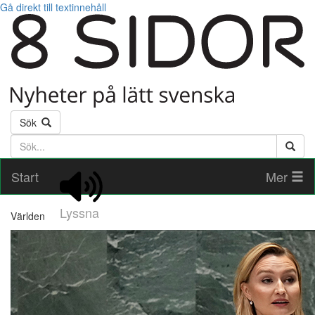
Gå direkt till textinnehåll
Sök
Söktext
Start
Mer
Lyssna
Världen