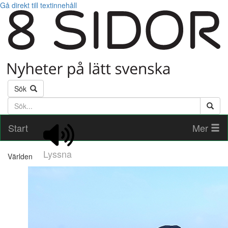
Gå direkt till textinnehåll
Sök
Söktext
Start
Mer
Lyssna
Världen