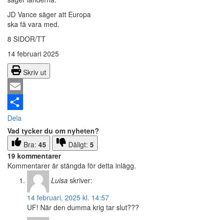
JD Vance säger att Europa
ska få vara med.
8 SIDOR/TT
14 februari 2025
Skriv ut
Email
Dela
Vad tycker du om nyheten?
Bra:
45
Dåligt:
5
19 kommentarer
Kommentarer är stängda för detta inlägg.
Luisa
skriver:
14 februari, 2025 kl. 14:57
UF! När den dumma krig tar slut???