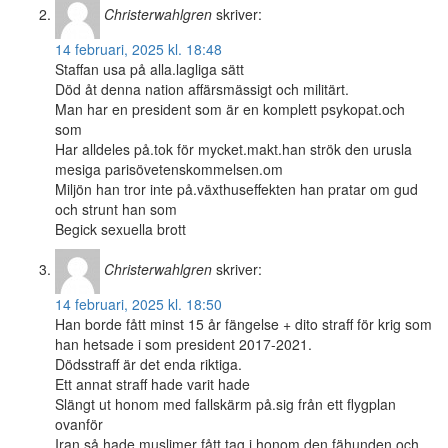
Christerwahlgren
skriver:
14 februari, 2025 kl. 18:48
Staffan usa på alla.lagliga sätt
Död åt denna nation affärsmässigt och militärt.
Man har en president som är en komplett psykopat.och
som
Har alldeles på.tok för mycket.makt.han strök den urusla
mesiga parisövetenskommelsen.om
Miljön han tror inte på.växthuseffekten han pratar om gud
och strunt han som
Begick sexuella brott
Christerwahlgren
skriver:
14 februari, 2025 kl. 18:50
Han borde fått minst 15 år fängelse + dito straff för krig som
han hetsade i som president 2017-2021.
Dödsstraff är det enda riktiga.
Ett annat straff hade varit hade
Slängt ut honom med fallskärm på.sig från ett flygplan
ovanför
Iran så hade muslimer fått tag i honom den fähunden och