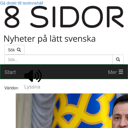
Gå direkt till textinnehåll
Sök
Söktext
Start
Mer
Lyssna
Världen