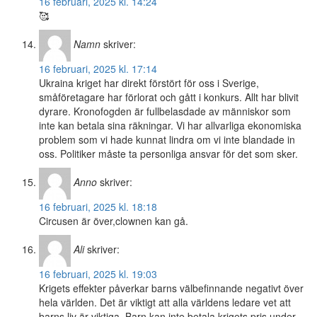
16 februari, 2025 kl. 14:24
🥰
Namn
skriver:
16 februari, 2025 kl. 17:14
Ukraina kriget har direkt förstört för oss i Sverige,
småföretagare har förlorat och gått i konkurs. Allt har blivit
dyrare. Kronofogden är fullbelasdade av människor som
inte kan betala sina räkningar. Vi har allvarliga ekonomiska
problem som vi hade kunnat lindra om vi inte blandade in
oss. Politiker måste ta personliga ansvar för det som sker.
Anno
skriver:
16 februari, 2025 kl. 18:18
Circusen är över,clownen kan gå.
Ali
skriver:
16 februari, 2025 kl. 19:03
Krigets effekter påverkar barns välbefinnande negativt över
hela världen. Det är viktigt att alla världens ledare vet att
barns liv är viktiga. Barn kan inte betala krigets pris under