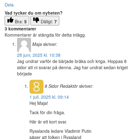
Dela
Vad tycker du om nyheten?
Bra:
5
Dåligt:
7
3 kommentarer
Kommentarer är stängda för detta inlägg.
Maja
skriver:
28 juni, 2025 kl. 10:38
Jag undrar varför de bärjade bråka och kriga. Hoppas 8
sidor att ni svarar på denna. Jag har undrat sedan kriget
började
8 Sidor
Redaktör
skriver:
1 juli, 2025 kl. 09:14
Hej Maja!
Tack för din fråga.
Här är ett kort svar.
Rysslands ledare Vladimir Putin
säger att folken i Ryssland