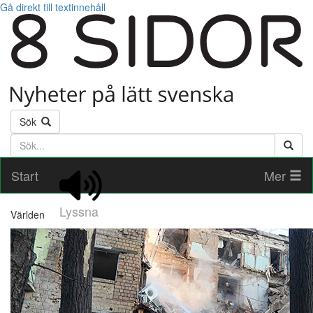
Gå direkt till textinnehåll
Sök
Söktext
Start
Mer
Lyssna
Världen