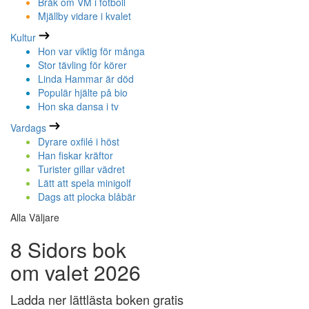
Bråk om VM i fotboll
Mjällby vidare i kvalet
Kultur
Hon var viktig för många
Stor tävling för körer
Linda Hammar är död
Populär hjälte på bio
Hon ska dansa i tv
Vardags
Dyrare oxfilé i höst
Han fiskar kräftor
Turister gillar vädret
Lätt att spela minigolf
Dags att plocka blåbär
Alla Väljare
8 Sidors bok
om valet 2026
Ladda ner lättlästa boken gratis