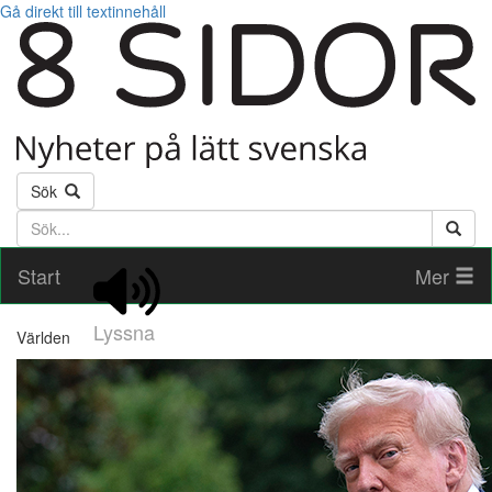
Gå direkt till textinnehåll
Sök
Söktext
Start
Mer
Lyssna
Världen