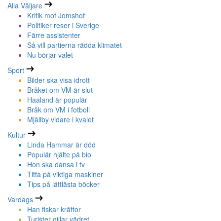
Alla Väljare
Kritik mot Jomshof
Politiker reser i Sverige
Färre assistenter
Så vill partierna rädda klimatet
Nu börjar valet
Sport
Bilder ska visa idrott
Bråket om VM är slut
Haaland är populär
Bråk om VM i fotboll
Mjällby vidare i kvalet
Kultur
Linda Hammar är död
Populär hjälte på bio
Hon ska dansa i tv
Titta på viktiga maskiner
Tips på lättlästa böcker
Vardags
Han fiskar kräftor
Turister gillar vädret